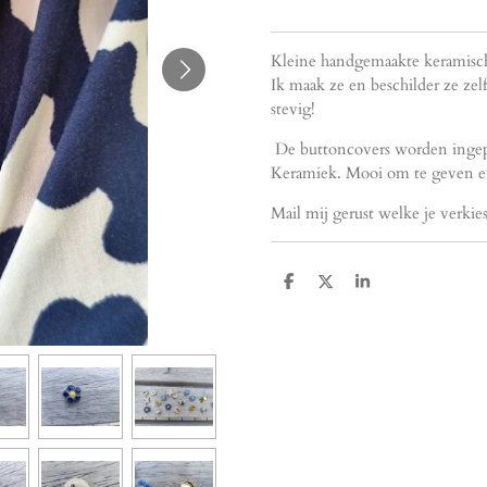
Kleine handgemaakte keramische
Ik maak ze en beschilder ze zel
stevig!
De buttoncovers worden ingepa
Keramiek. Mooi om te geven en
Mail mij gerust welke je verkie
D
D
S
e
e
h
l
e
a
e
l
r
n
e