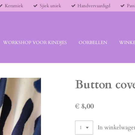
Keramiek
Sjiek uniek
Handvervaardigd
Pass
WORKSHOP VOOR KINDJES
OORBELLEN
WINKE
Button cov
€ 8,00
In winkelwage