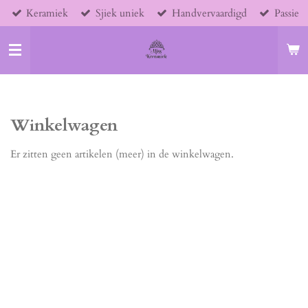
Keramiek
Sjiek uniek
Handvervaardigd
Passie
Ga
direct
naar
de
hoofdinhoud
Winkelwagen
Er zitten geen artikelen (meer) in de winkelwagen.