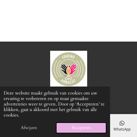
Deze website maakt gebruik van cookies om uw
© 2024 - 2026 Miss Keramiek
ervaring te verbeteren en op maat gemaakte
Powered by
JouwWeb
advertenties weer te geven. Door op ‘Accepteren’ te
klikken, gaat u akkoord met het gebruik van alle
cookies.
Afwijzen
Accepteren
E-mailadres
Telefoonnummer
Kaart
Facebook
WhatsApp