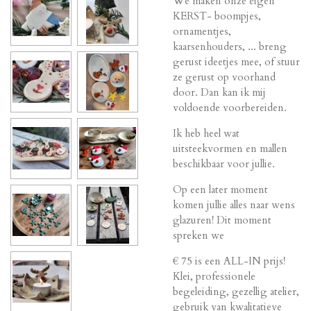
We maken onze eigen
KERST- boompjes,
ornamentjes,
kaarsenhouders, ... breng
gerust ideetjes mee, of stuur
ze gerust op voorhand
door. Dan kan ik mij
voldoende voorbereiden.
Ik heb heel wat
uitsteekvormen en mallen
beschikbaar voor jullie.
Op een later moment
komen jullie alles naar wens
glazuren! Dit moment
spreken we
€ 75 is een ALL-IN prijs!
Klei, professionele
begeleiding, gezellig atelier,
gebruik van kwalitatieve