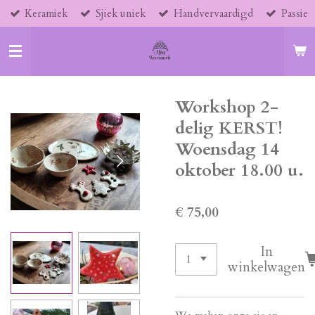
Keramiek
Sjiek uniek
Handvervaardigd
Passie
Ga
direct
naar
de
hoofdinhoud
Workshop 2-
delig KERST!
Woensdag 14
oktober 18.00 u.
€ 75,00
In
winkelwagen