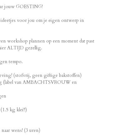
naar jouw GOESTING!
k ideetjes voor jou om je eigen ontwerp in
e een workshop plannen op een moment dat past
s hier ALTIJD gezellig.
igen tempo.
ing! (stofvrij, geen giftige bakstoffen)
ng (label van AMBACHTSVROUW en
gen
1.5 kg klei!!)
 naar wens! (3 uren)