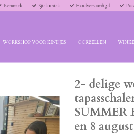
Keramiek
Sjiek uniek
Handvervaardigd
Pass
WORKSHOP VOOR KINDJES
OORBELLEN
WINKE
2- delige 
tapasschal
SUMMER ED
en 8 august