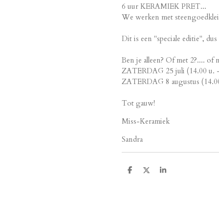
6 uur KERAMIEK PRET...
We werken met steengoedklei e
Dit is een "speciale editie", du
Ben je alleen? Of met 2?.... of
ZATERDAG 25 juli (14.00 u. -
ZATERDAG 8 augustus (14.00 u
Tot gauw!
Miss-Keramiek
Sandra
D
D
S
e
e
h
l
e
a
e
l
r
n
e