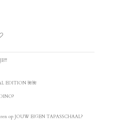
E!!!
IAL EDITION
🌺
🌺
DINO?
erveren op JOUW EIGEN TAPASSCHAAL?