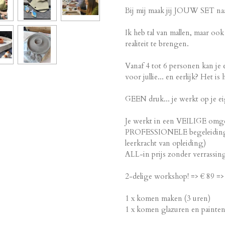
Bij mij maak jij JOUW SET 
Ik heb tal van mallen, maar oo
realiteit te brengen.
Vanaf 4 tot 6 personen kan j
voor jullie... en eerlijk? Het i
GEEN druk... je werkt op je e
Je werkt in een VEILIGE omgev
PROFESSIONELE begeleidi
leerkracht van opleiding)
ALL-in prijs zonder verrassin
2-delige workshop! => € 89 => (
1 x komen maken (3 uren)
1 x komen glazuren en painten