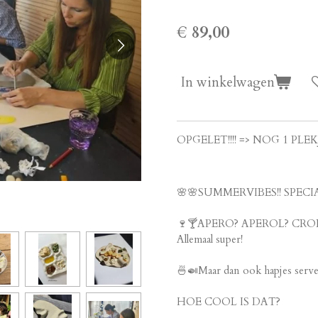
€ 89,00
In winkelwagen
OPGELET!!!! => NOG 1 PLEKJ
🌸
🌸
SUMMERVIBES!! SPEC
🍷
🍸
APERO? APEROL? CRO
Allemaal super!
🍜
🍛
Maar dan ook hapjes s
HOE COOL IS DAT?