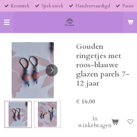
Keramiek
Sjiek uniek
Handvervaardigd
Passie
Ga
direct
naar
de
hoofdinhoud
Gouden
ringetjes met
roos-blauwe
glazen parels 7-
12 jaar
€ 16,00
In
winkelwagen