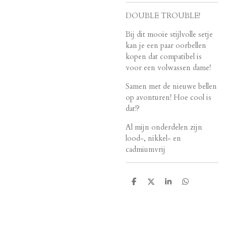
DOUBLE TROUBLE!
Bij dit mooie stijlvolle setje
kan je een paar oorbellen
kopen dat compatibel is
voor een volwassen dame!
Samen met de nieuwe bellen
op avonturen! Hoe cool is
dat!?
Al mijn onderdelen zijn
lood-, nikkel- en
cadmiumvrij
D
D
S
D
e
e
h
e
l
e
a
l
e
l
r
e
n
e
n