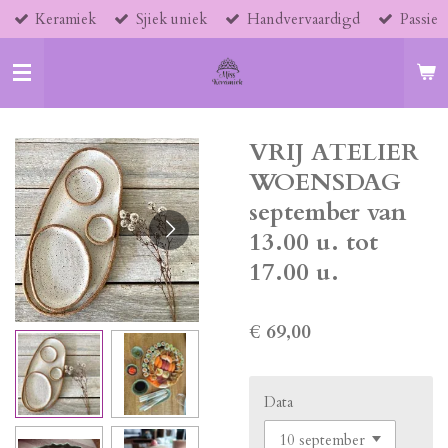
Keramiek
Sjiek uniek
Handvervaardigd
Passie
Ga
direct
naar
de
hoofdinhoud
VRIJ ATELIER
WOENSDAG
september van
13.00 u. tot
17.00 u.
€ 69,00
Data