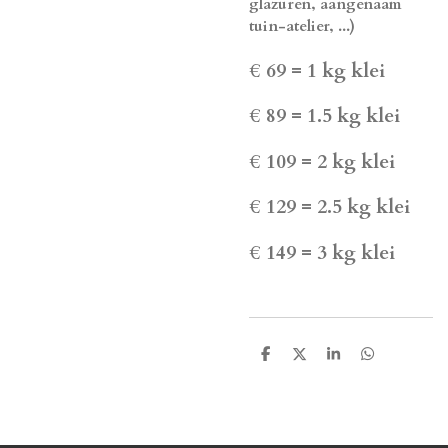
glazuren, aangenaam
tuin-atelier, ...)
€ 69 = 1 kg klei
€ 89 = 1.5 kg klei
€ 109 = 2 kg klei
€ 129 = 2.5 kg klei
€ 149 = 3 kg klei
D
D
S
D
e
e
h
e
l
e
a
l
e
l
r
e
n
e
n