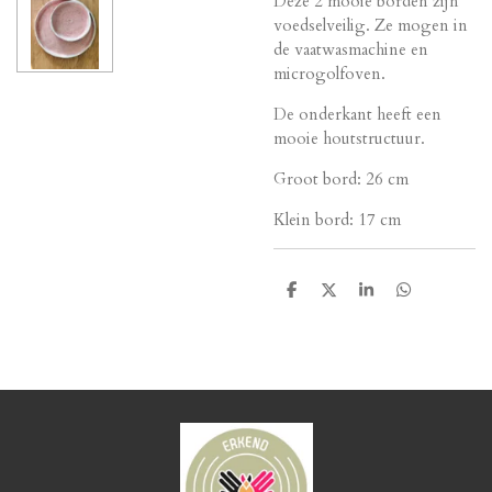
Deze 2 mooie borden zijn
voedselveilig. Ze mogen in
de vaatwasmachine en
microgolfoven.
De onderkant heeft een
mooie houtstructuur.
Groot bord: 26 cm
Klein bord: 17 cm
D
D
S
D
e
e
h
e
l
e
a
l
e
l
r
e
n
e
n