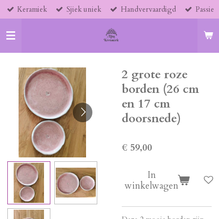
Keramiek
Sjiek uniek
Handvervaardigd
Passie
Ga
direct
naar
de
hoofdinhoud
2 grote roze
borden (26 cm
en 17 cm
doorsnede)
€ 59,00
In
winkelwagen