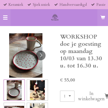
Keramiek
Sjiek uniek
Handvervaardigd
Passie
Ga
direct
naar
de
hoofdinhoud
WORKSHOP
doe je goesting
op maandag
10/03 van 13.30
u. tot 16.30 u.
€ 55,00
In
winkelwagen