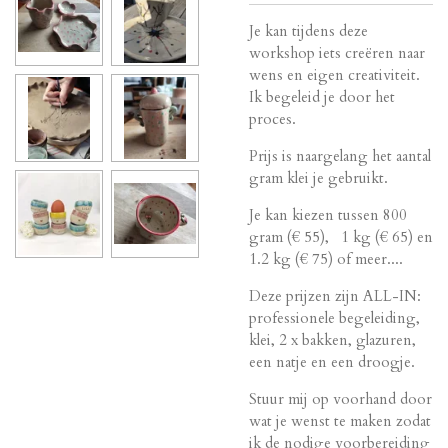
Je kan tijdens deze
workshop iets creëren naar
wens en eigen creativiteit.
Ik begeleid je door het
proces.
Prijs is naargelang het aantal
gram klei je gebruikt.
Je kan kiezen tussen 800
gram (€ 55), 1 kg (€ 65) en
1.2 kg (€ 75) of meer....
Deze prijzen zijn ALL-IN:
professionele begeleiding,
klei, 2 x bakken, glazuren,
een natje en een droogje.
Stuur mij op voorhand door
wat je wenst te maken zodat
ik de nodige voorbereiding